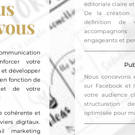
us
éditoriale claire
De la création 
vous
définition de 
accompagnons 
engageants et per
communication
nforcer votre
Pub
le et développer
Nous concevons e
 en fonction de
sur Facebook et 
 et de votre
votre audience ci
structuration 
e cohérente et
optimisée pour ma
iers digitaux.
il marketing